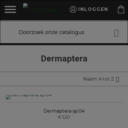
INLOGGEN

Dermaptera

Naam: A tot Z
Dermaptera sp.04
€ 5,50