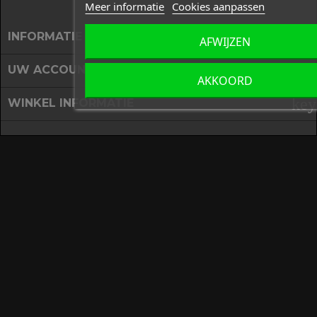
Meer informatie
Cookies aanpassen

INFORMATIE
AFWIJZEN

UW ACCOUNT
AKKOORD
key
WINKEL INFORMATIE