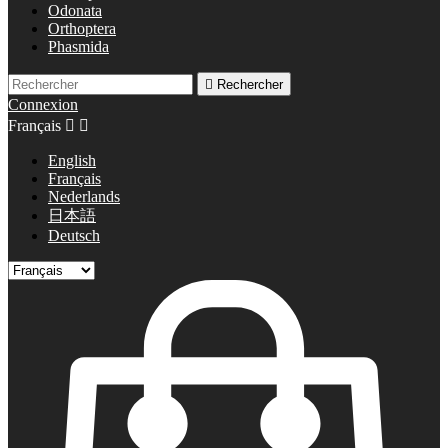
Odonata
Orthoptera
Phasmida

Rechercher
Connexion
Français


English
Français
Nederlands
日本語
Deutsch