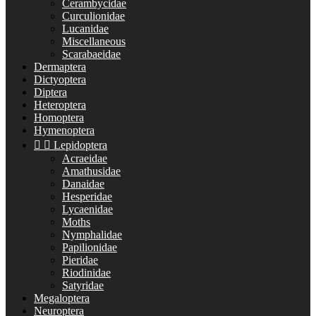
Cerambycidae
Curculionidae
Lucanidae
Miscellaneous
Scarabaeidae
Dermaptera
Dictyoptera
Diptera
Heteroptera
Homoptera
Hymenoptera


Lepidoptera
Acraeidae
Amathusidae
Danaidae
Hesperidae
Lycaenidae
Moths
Nymphalidae
Papilionidae
Pieridae
Riodinidae
Satyridae
Megaloptera
Neuroptera