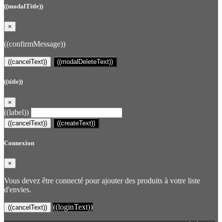
((modalTitle))
×
((confirmMessage))
((cancelText))
((modalDeleteText))
((title))
×
((label))
((cancelText))
((createText))
Connexion
×
Vous devez être connecté pour ajouter des produits à votre liste
d'envies.
((loginText))
((cancelText))