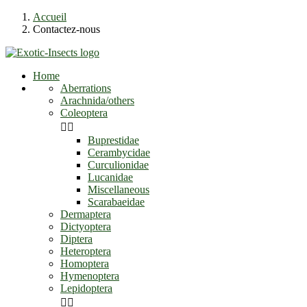
Accueil
Contactez-nous
Home
Aberrations
Arachnida/others
Coleoptera


Buprestidae
Cerambycidae
Curculionidae
Lucanidae
Miscellaneous
Scarabaeidae
Dermaptera
Dictyoptera
Diptera
Heteroptera
Homoptera
Hymenoptera
Lepidoptera

