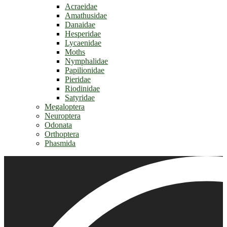
Acraeidae
Amathusidae
Danaidae
Hesperidae
Lycaenidae
Moths
Nymphalidae
Papilionidae
Pieridae
Riodinidae
Satyridae
Megaloptera
Neuroptera
Odonata
Orthoptera
Phasmida